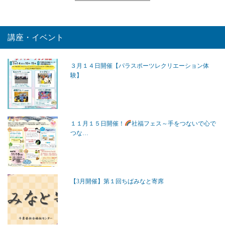
講座・イベント
３月１４日開催【パラスポーツレクリエーション体
験】
１１月１５日開催！
社福フェス～手をつないで心で
つな…
【3月開催】第１回ちばみなと寄席